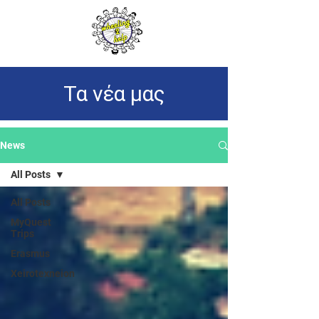
Τα νέα μας
News
All Posts
All Posts
MyQuest
Trips
Erasmus
Xeirotexneion