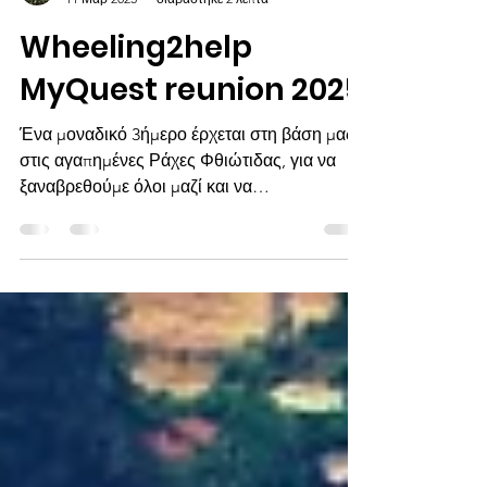
Elpis Chrysovergis
11 Μαρ 2025
διαβάστηκε 2 λεπτά
Wheeling2help
MyQuest reunion 2025
Ένα μοναδικό 3ήμερο έρχεται στη βάση μας,
στις αγαπημένες Ράχες Φθιώτιδας, για να
ξαναβρεθούμε όλοι μαζί και να
αναπολήσουμε αξέχαστες...