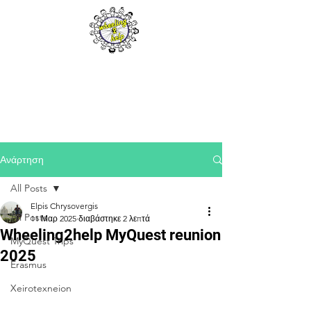
Ανάρτηση
All Posts
Elpis Chrysovergis
All Posts
11 Μαρ 2025
διαβάστηκε 2 λεπτά
Wheeling2help MyQuest reunion
MyQuest Trips
2025
Erasmus
Xeirotexneion