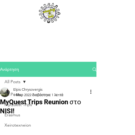
Ανάρτηση
All Posts
Elpis Chrysovergis
All Posts
1 Μαρ 2022
διαβάστηκε 1 λεπτά
MyQuest Trips Reunion στο
MyQuest Trips
NISI!
Erasmus
Xeirotexneion