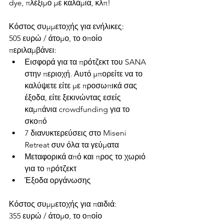
dye, πλέξιμο με καλάμια, κλπ!
Κόστος συμμετοχής για ενήλικες:
505 ευρώ / άτομο, το οποίο 
περιλαμβάνει:
Εισφορά για τα πρότζεκτ του SANA 
στην περιοχή. Αυτό μπορείτε να το 
καλύψετε είτε με προσωπικά σας 
έξοδα, είτε ξεκινώντας εσείς 
καμπάνια crowdfunding για το 
σκοπό
7 διανυκτερεύσεις στο Miseni 
Retreat συν όλα τα γεύματα
Μεταφορικά από και προς το χωριό 
για το πρότζεκτ
Έξοδα οργάνωσης
Κόστος συμμετοχής για παιδιά:
355 ευρώ / άτομο, το οποίο 