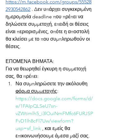
https://m.facebook.com/groups/55528
2930542862
. Δεν υπάρχει συγκεκριμένη 
ημερομηνία deadline που πρέπει να 
δηλώσετε συμμετοχή, επειδή οι θέσεις 
είναι περιορισμένες, οπότε η αποστολή 
θα κλείσει με το που συμπληρωθούν οι 
θέσεις.
ΕΠΟΜΕΝΑ ΒΗΜΑΤΑ:
Για να θεωρηθεί έγκυρη η συμμετοχή 
σας, θα πρέπει:
Να συμπληρώσετε την ακόλουθη 
φόρμα συμμετοχής
: 
https://docs.google.com/forms/d/
e/1FAIpQLSeU7sn-
vZWtimlh5_i3lOuiNmFMfc6FURJSP
FvD1lh8cFl7Uw/viewform?
usp=sf_link
 , και εμείς θα 
επικοινωνήσουμε άμεσα μαζί σας.