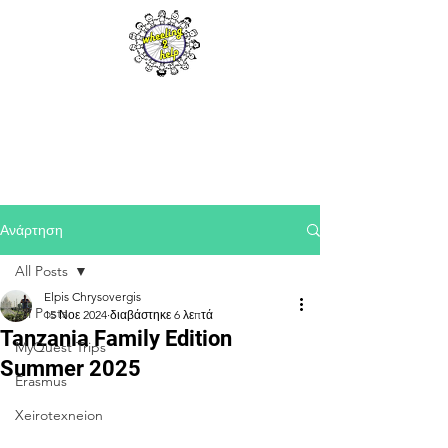
Ανάρτηση
All Posts
Elpis Chrysovergis
All Posts
15 Νοε 2024
διαβάστηκε 6 λεπτά
Tanzania Family Edition
MyQuest Trips
Summer 2025
Erasmus
Xeirotexneion