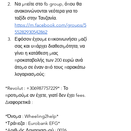
Να μπείτε στο fb group, όπου θα 
ανακοινώνονται νεότερα για το 
ταξίδι στην Τανζανία. 
https://m.facebook.com/groups/5
55282930542862
Εφόσον έχουμε επικοινωνήσει μαζί 
σας και υπάρχει διαθεσιμότητα, να 
γίνει η κατάθεση μιας 
προκαταβολής των 200 ευρώ ανά 
άτομο σε έναν από τους παρακάτω 
λογαριασμούς:
*Revolut : +306987757229* : Το 
προτιμούμε αν έχετε, γιατί δεν έχει fees. 
Διαφορετικά :
*Όνομα : Wheeling2help*
*Τράπεζα : Eurobank EFG*
*Aριθμός Λογαριασμού : 0026. 