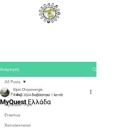
Ανάρτηση
All Posts
Elpis Chrysovergis
All Posts
7 Φεβ 2024
διαβάστηκε 1 λεπτά
MyQuest Ελλάδα
MyQuest Trips
Erasmus
Xeirotexneion