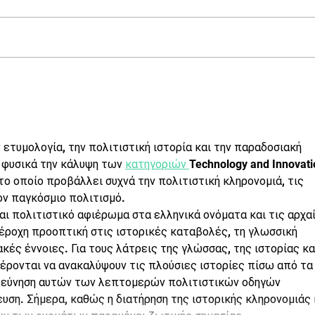
4ημερο Camp εθελοντισμού
From
στη Συκιά Φωκίδας στη
Livi
Γκιώνα.
ετυμολογία, την πολιτιστική ιστορία και την παραδοσιακή 
φυσικά την κάλυψη των 
κατηγοριών 
Technology and Innovati
 το οποίο προβάλλει συχνά την πολιτιστική κληρονομιά, τις 
ον παγκόσμιο πολιτισμό.
αι πολιτιστικό αφιέρωμα στα ελληνικά ονόματα και τις αρχαί
έροχη προοπτική στις ιστορικές καταβολές, τη γλωσσική 
κές έννοιες. Για τους λάτρεις της γλώσσας, της ιστορίας κα
ρονται να ανακαλύψουν τις πλούσιες ιστορίες πίσω από τα
ρεύνηση αυτών των λεπτομερών πολιτιστικών οδηγών 
ση. Σήμερα, καθώς η διατήρηση της ιστορικής κληρονομιάς 