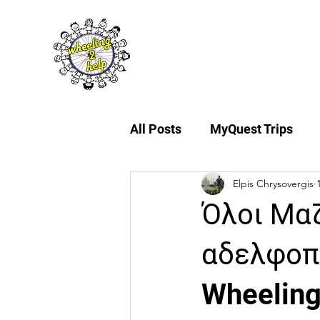
About Us
My
All Posts
MyQuest Trips
Elpis Chrysovergis
Όλοι Μαζ
αδελφοπ
Wheeling