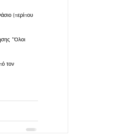
άσιο (περίπου 
ησης "Όλοι 
πό τον 