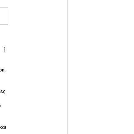
 City to Countryside
ng V
on, 
ες 
ι 
 
και 