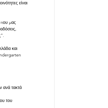
ινότητες είναι 
 που μας 
αδόσεις, 
".
λάδα και 
ndergarten 
ν ανά τακτά 
ου του 