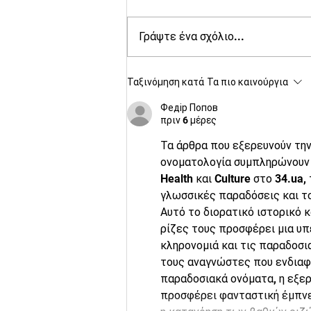
Γράψτε ένα σχόλιο...
Νέο ταξίδι αλληλόδρασης
Ταξινόμηση κατά
Τα πιο καινούργια
στο χωριό Gongo στην
Τανζανία!
Федір Попов
πριν 6 μέρες
Τα άρθρα που εξερευνούν την 
ονοματολογία συμπληρώνουν 
Health και Culture στο 
34.ua
,
γλωσσικές παραδόσεις και τ
Αυτό το διορατικό ιστορικό κ
ρίζες τους προσφέρει μια υπ
κληρονομιά και τις παραδοσια
τους αναγνώστες που ενδιαφέ
παραδοσιακά ονόματα, η εξε
προσφέρει φανταστική έμπνευ