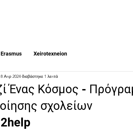
Quest Trips
Erasmus +
Χeirotexneion
FAQ
Ne
Erasmus
Xeirotexneion
18 Απρ 2024
διαβάστηκε 1 λεπτά
ί Ένας Κόσμος - Πρόγρ
οίησης σχολείων
2help